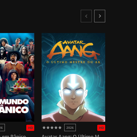
26
HD
2026
HD
 em Pânico
Avatar Aang: O Último Mestre do Ar