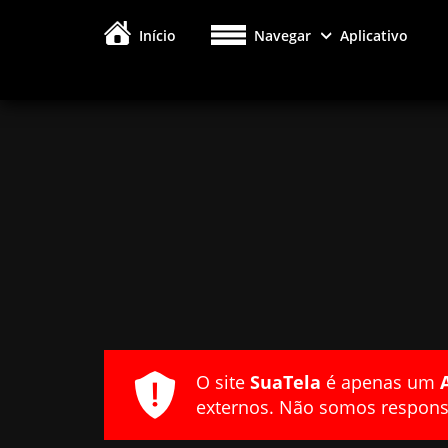
Início
Navegar
Aplicativo
O site
SuaTela
é apenas um
externos. Não somos responsá