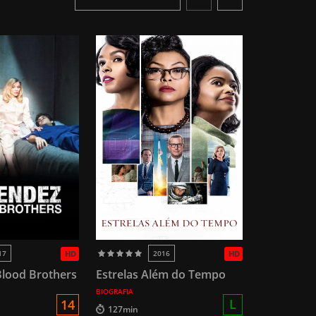
17
HD
2016
HD
lood Brothers
Estrelas Além do Tempo
BIOGRAFIA
L
14
127min