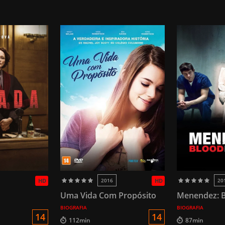
HD
2016
HD
20
Uma Vida Com Propósito
Menendez: B
BIOGRAFIA
BIOGRAFIA
14
14
112min
87min