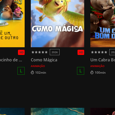
HD
2026
HD
20
Cara de Um, Focinho de Outro
Como Mágica
Um Cabra B
ANIMAÇÃO
ANIMAÇÃO
L
L
102min
100min