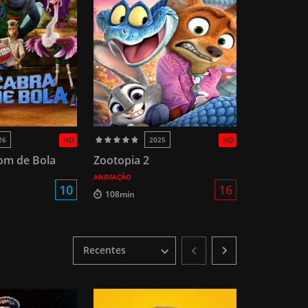
26
HD
2025
HD
om de Bola
Zootopia 2
ANIMAÇÃO
10
16
108min
Recentes