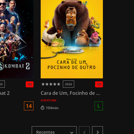
26
HD
2026
HD
at 2
Cara de Um, Focinho de Outro
AVENTURA
L
14
104min
Recentes