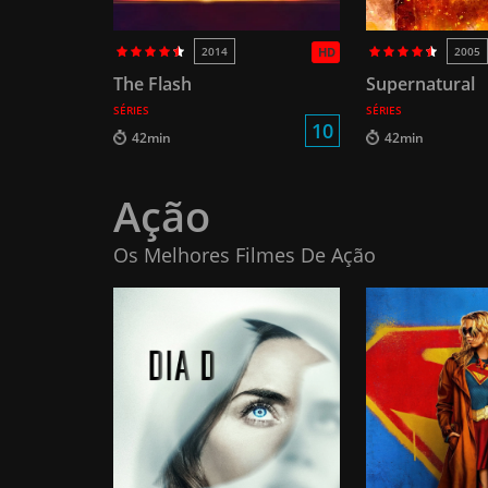
2014
HD
2005
The Flash
Supernatural
SÉRIES
SÉRIES
10
42min
42min
Ação
Os Melhores Filmes De Ação