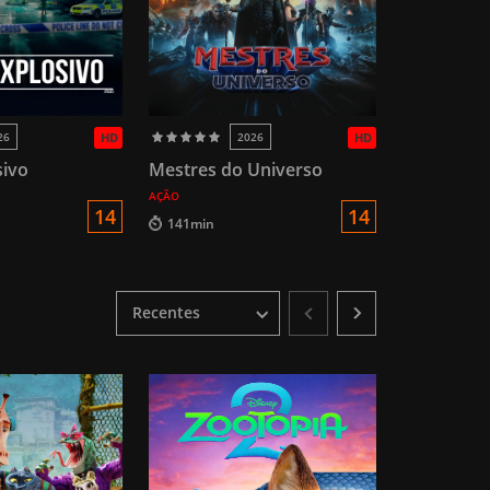
26
HD
2026
HD
sivo
Mestres do Universo
AÇÃO
14
14
141min
Recentes