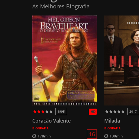
As Melhores Biografia
1995
HD
2017
Coração Valente
Milada
BIOGRAFIA
BIOGRAFIA
16
178min
130min