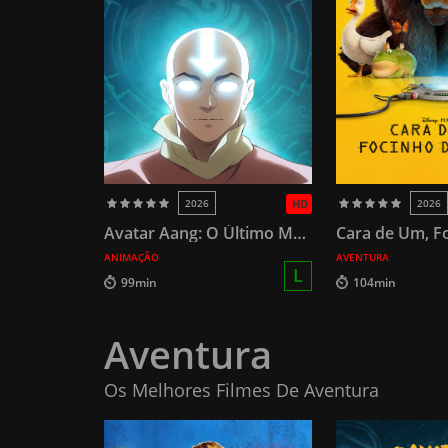
2026
HD
2026
Avatar Aang: O Último Mestre do Ar
ANIMAÇÃO
AVENTURA
L
99min
104min
Aventura
Os Melhores Filmes De Aventura