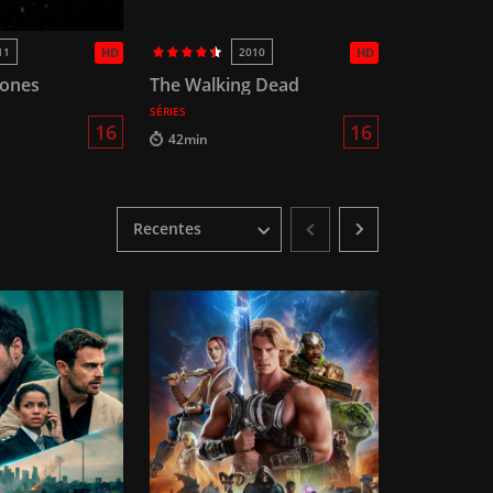
11
HD
2010
HD
rones
The Walking Dead
SÉRIES
16
16
42min
Recentes