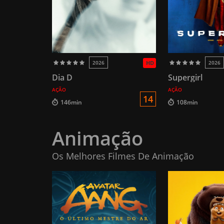
2026
HD
2026
Dia D
Supergirl
AÇÃO
AÇÃO
14
146min
108min
Animação
Os Melhores Filmes De Animação