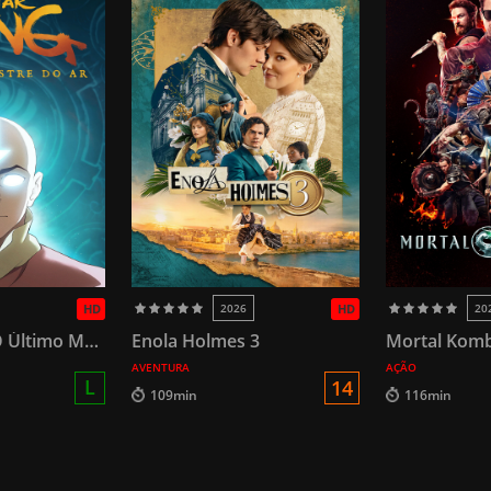
HD
2026
HD
20
Avatar Aang: O Último Mestre do Ar
Enola Holmes 3
Mortal Komb
AVENTURA
AÇÃO
L
14
109min
116min