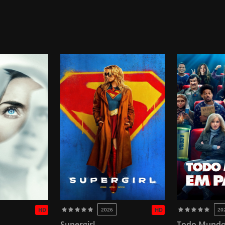
HD
2026
HD
20
Supergirl
Todo Mundo