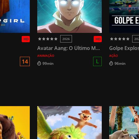
HD
2026
HD
20
Avatar Aang: O Último Mestre do Ar
Golpe Explo
ANIMAÇÃO
AÇÃO
L
14
99min
96min