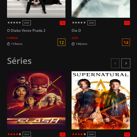
os links externos. Não somos respons
arquivos aqui encontrados.
O Diabo Veste Prada 2
Dia D
COMÉDIA
AÇÃO
Séries
12
119min
146min