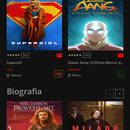
HD
2026
2026
Supergirl
Avatar Aang: O Último Mestre do Ar
AÇÃO
ANIMAÇÃO
Biografia
L
99min
104min