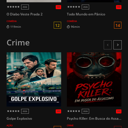
O Diabo Veste Prada 2
Todo Mundo em Pânico
COMÉDIA
COMÉDIA
Crime
HD
2026
2026
Golpe Explosivo
Psycho Killer: Em Busca do Assassino
16
AÇÃO
CRIME
178min
130min