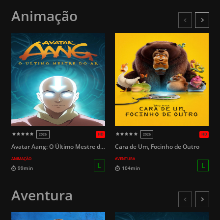
Animação
HD
2014
2005
Avatar Aang: O Último Mestre do Ar
Cara de Um, Focinho de Outro
ANIMAÇÃO
AVENTURA
Aventura
14
146min
108min