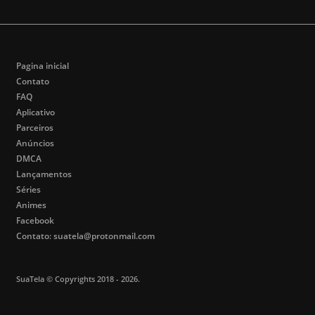
14
96min
91min
HD
2026
2026
Pagina inicial
Contato
FAQ
Aplicativo
Parceiros
Anúncios
DMCA
Lançamentos
Séries
Animes
Facebook
Contato:
suatela@protonmail.com
SuaTela
© Copyrights
2018
-
2026
.