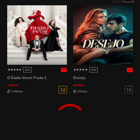
119min
96min
O Diabo Veste Prada 2
Desejo
COMÉDIA
MISTÉRIO