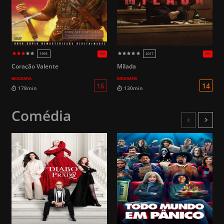
Coração Valente
Milada
BIOGRAFIA
BIOGRAFIA
Comédia
HD
2026
2026
14
108min
99min