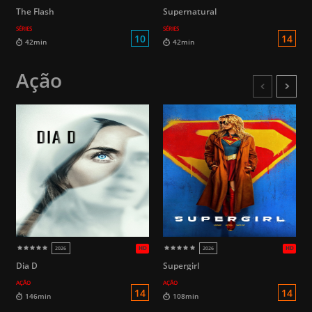
The Flash
Supernatural
HD
SÉRIES
SÉRIES
2026
2026
Ação
Dia D
Supergirl
10
AÇÃO
AÇÃO
42min
42min