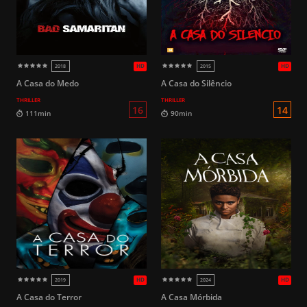
HD
2022
2017
A Casa do Medo
A Casa do Silêncio
THRILLER
THRILLER
16
95min
84min
A Casa do Terror
A Casa Mórbida