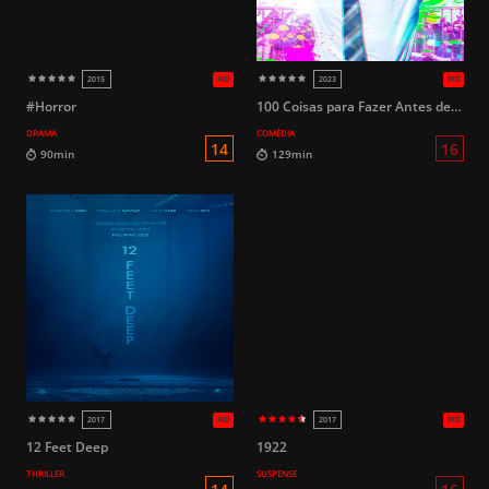
16
86 Minutos
109 Minutos
HD
2016
2015
#Horror
100 Coisas para Fazer Antes de Virar Zumbi
DRAMA
COMÉDIA
14
90min
129min
12 Feet Deep
1922
THRILLER
SUSPENSE