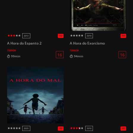
HD
2018 (Brasil)
2017
18
105min
98min
A Hora do Espanto 2
A Hora do Exorcismo
TERROR
TERROR
HD
2017
2017