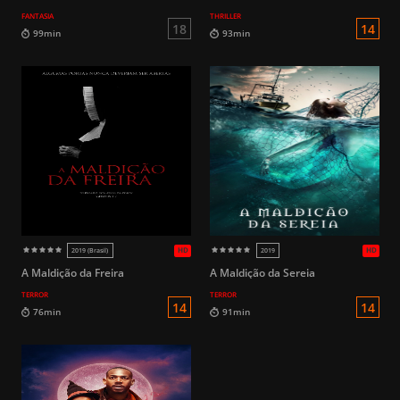
FANTASIA
THRILLER
18
96min
99min
A Maldição da Freira
A Maldição da Sereia
TERROR
TERROR
HD
2013
2019
16