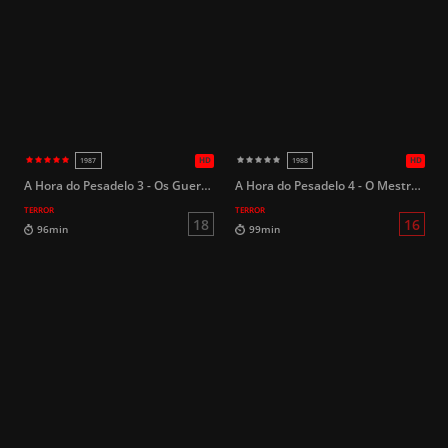
16
93min
87min
A Hora do Pesadelo 3 - Os Guerreiros dos Sonhos
A Hora do Pesadelo 4 - O Mestre dos Sonhos
TERROR
TERROR
16
99min
96min
HD
2020
2019