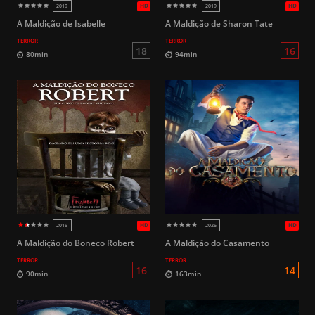
A Maldição de Isabelle
A Maldição de Sharon Tate
TERROR
TERROR
14
87min
90min
A Maldição do Boneco Robert
A Maldição do Casamento
TERROR
TERROR
HD
1984
1985