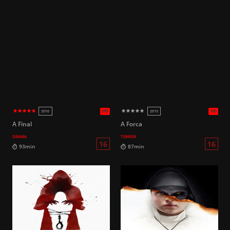
HD
2019
2024
A Final
A Forca
DRAMA
TERROR
16
82min
90min