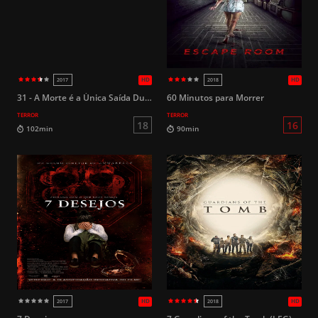
HD
2017
2017
31 - A Morte é a Única Saída Dublado
60 Minutos para Morrer
TERROR
TERROR
16
98min
102min