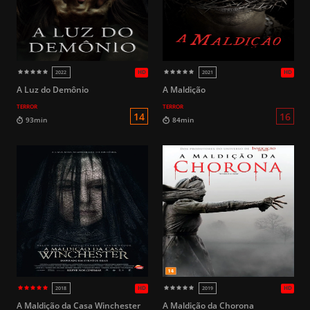
18
91min
87min
A Luz do Demônio
A Maldição
TERROR
TERROR
HD
2013
2011
A Maldição da Casa Winchester
A Maldição da Chorona