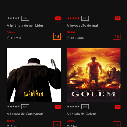
A Infância de um Líder
A Invocação do mal
DRAMA
TERROR
16
99min
94min
A Lenda de Candyman
A Lenda de Golem
TERROR
DRAMA
HD
2019
2018