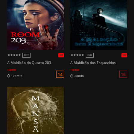
A Maldição do Quarto 203
A Maldição dos Esquecidos
TERROR
TERROR
14
115min
1h 50min
HD
1987
1988