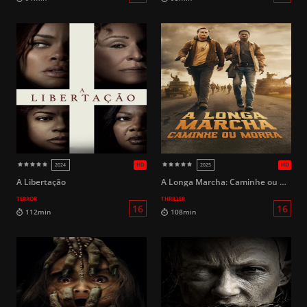
16
129min
95min
A Libertação
A Longa Marcha: Caminhe ou Morra
TERROR
THRILLER
HD
2023
2023