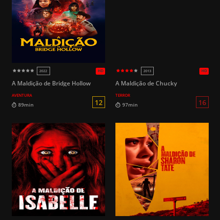
89min
89min
A Maldição de Bridge Hollow
A Maldição de Chucky
AVENTURA
TERROR
14
112min
113min
HD
2025
2010