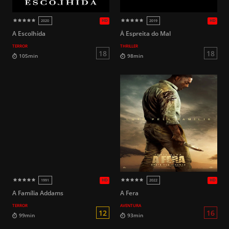
HD
2018
2015
A Escolhida
À Espreita do Mal
TERROR
THRILLER
14
107min
97min
A Família Addams
A Fera
TERROR
AVENTURA