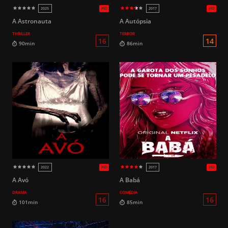
HD
2017
2018
A Astronauta
A Autópsia
THRILLER
TERROR
16
100min
96min
A Avó
A Babá
DRAMA
COMÉDIA