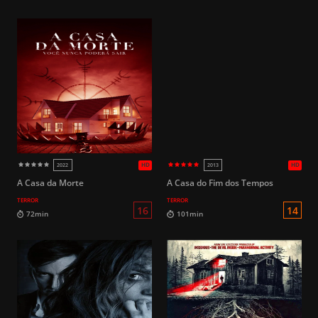
HD
2025
2017
A Casa da Morte
A Casa do Fim dos Tempos
TERROR
TERROR
12
96min
92min