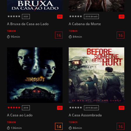
HD
2013
2021
A Bruxa da Casa ao Lado
A Cabana da Morte
TERROR
TERROR
16
101min
85min
A Casa ao Lado
A Casa Assombrada
TERROR
TERROR