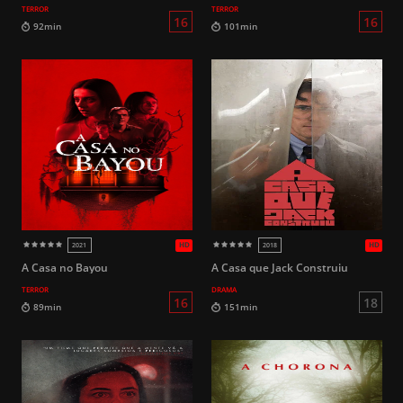
TERROR
TERROR
HD
2020
2016
14
136min
86min
A Casa no Bayou
A Casa que Jack Construiu
TERROR
DRAMA