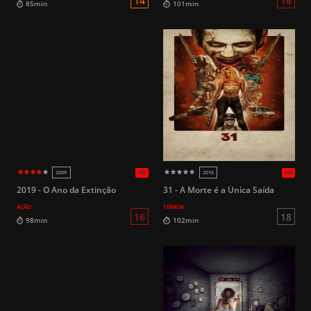
HD
2015
2023
2019 - O Ano da Extinção
31 - A Morte é a Única Saída
AÇÃO
TERROR
14
85min
101min