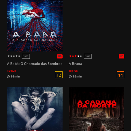
HD
2007
2018
16
104min
83min
A Babá: O Chamado das Sombras
A Bruxa
TERROR
TERROR
16
90min
86min