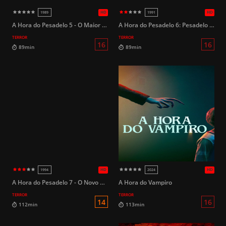
A Hora do Pesadelo 5 - O Maior Horror de Freddy
A Hora do Pesadelo 6: Pesadelo Final - A Morte de Freddy
TERROR
TERROR
16
110min
83min
A Hora do Pesadelo 7 - O Novo Pesadelo - O Retorno de Freddy Krueger
A Hora do Vampiro
TERROR
TERROR
HD
1991
2022