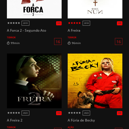
HD
2021
2018
A Forca 2 - Segundo Ato
A Freira
TERROR
TERROR
16
93min
75min
A Freira 2
A Fúria de Becky
TERROR
AÇÃO