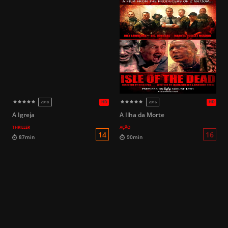
A Igreja
A Ilha da Morte
THRILLER
AÇÃO
14
115min
100min
HD
2010
2015