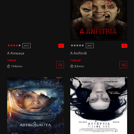
HD
2017
2018
14
90min
90min
A Ameaça
A Anfitriã
TERROR
THRILLER