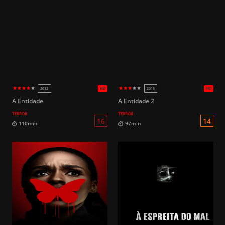
HD
2022
2013
16
92min
101min
A Entidade
A Entidade 2
TERROR
TERROR
16
89min
151min