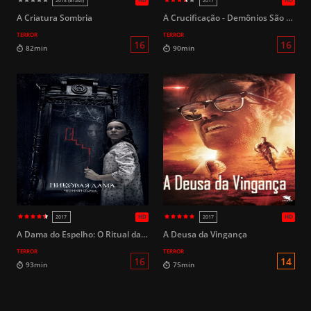
HD
2018
2019 (
A Criatura Sombria
A Crucificação - Demônios São Reais (Legendado)
TERROR
TERROR
16
111min
90min
A Dama do Espelho: O Ritual das Trevas
A Deusa da Vingança
TERROR
TERROR