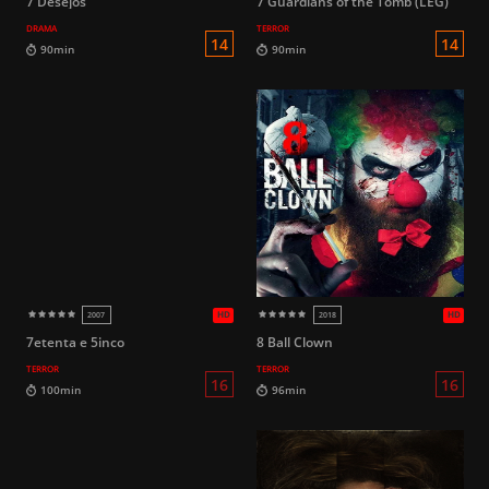
7 Desejos
7 Guardians of the Tomb (LEG)
DRAMA
TERROR
HD
2009
2016
18
102min
90min
7etenta e 5inco
8 Ball Clown
TERROR
TERROR