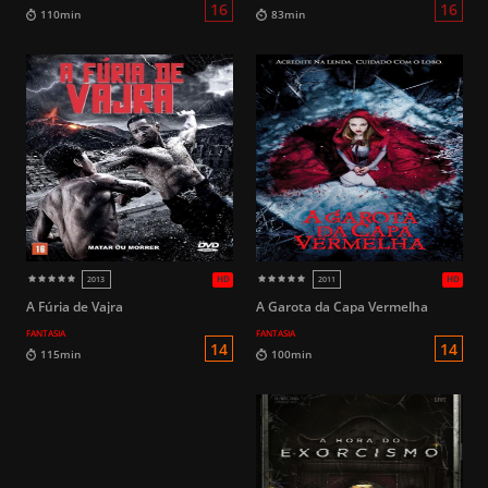
HD
2021
2020
16
110min
97min
A Fúria de Vajra
A Garota da Capa Vermelha
FANTASIA
FANTASIA